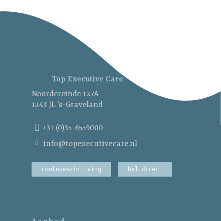
Top Executive Care
Noordereinde 127A
1243 JL ‘s-Graveland
+31 (0)35-6559000
info@topexecutivecare.nl
routebeschrijving
bel direct