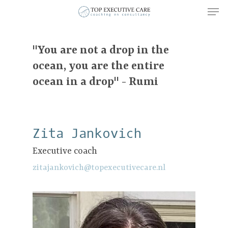
"You are not a drop in the
ocean, you are the entire
Hit enter to search or ESC to close
ocean in a drop" - Rumi
Zita Jankovich
Executive coach
zitajankovich@topexecutivecare.nl