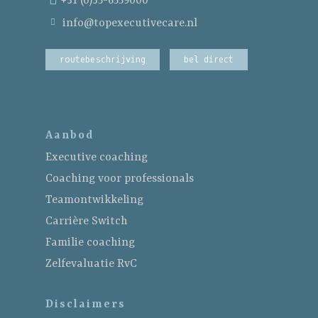
+31 (0)35-6559000
wat we doen
info@topexecutivecare.nl
hoe we werken
executive coaching
routebeschrijving
bel direct
coaching voor profess
het team
teamontwikkeling
visie
carrière switch
Aanbod
ervaringen
familie coaching
Executive coaching
blogs
zelfevaluatie rvc
Coaching voor professionals
contact
Teamontwikkeling
Carrière Switch
Familie coaching
Zelfevaluatie RvC
Disclaimers