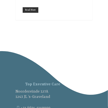
Read More
Meer behoefte aan familie
coaching en mediation?
Top Executive Care
Ga naar Top Fam
Noordereinde 127A
Care
1243 JL ‘s-Graveland